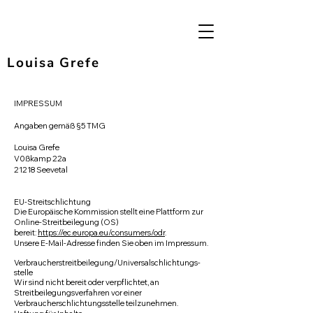
Louisa Grefe
IMPRESSUM
Angaben gemäß §5 TMG
Louisa Grefe
V0ßkamp 22a
21218 Seevetal
EU-Streitschlichtung
Die Europäische Kommission stellt eine Plattform zur
Online-Streitbeilegung (OS)
bereit:
https://ec.europa.eu/consumers/odr
.
Unsere E-Mail-Adresse finden Sie oben im Impressum.
Verbraucher­streit­beilegung/Universal­schlichtungs­
stelle
Wir sind nicht bereit oder verpflichtet, an
Streitbeilegungsverfahren vor einer
Verbraucherschlichtungsstelle teilzunehmen.