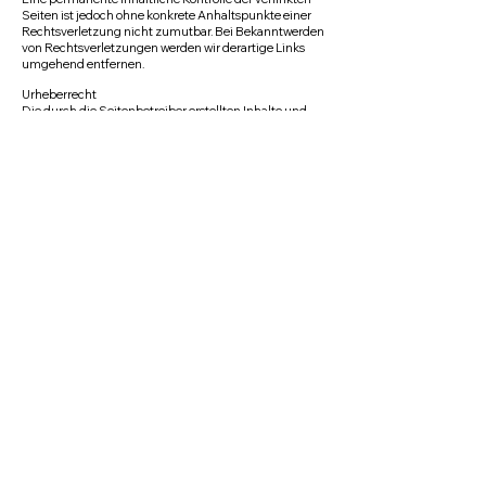
Seiten ist jedoch ohne konkrete Anhaltspunkte einer
Rechtsverletzung nicht zumutbar. Bei Bekanntwerden
von Rechtsverletzungen werden wir derartige Links
umgehend entfernen.
Urheberrecht
Die durch die Seitenbetreiber erstellten Inhalte und
Werke auf diesen Seiten unterliegen dem deutschen
Urheberrecht. Die Vervielfältigung, Bearbeitung,
Verbreitung und jede Art der Verwertung außerhalb
der Grenzen des Urheberrechtes bedürfen der
schriftlichen Zustimmung des jeweiligen Autors bzw.
Erstellers. Downloads und Kopien dieser Seite sind nur
für den privaten, nicht kommerziellen Gebrauch
gestattet.
Soweit die Inhalte auf dieser Seite nicht vom Betreiber
erstellt wurden, werden die Urheberrechte Dritter
beachtet. Insbesondere werden Inhalte Dritter als
solche gekennzeichnet. Sollten Sie trotzdem auf eine
Urheberrechtsverletzung aufmerksam werden, bitten
wir um einen entsprechenden Hinweis. Bei
Bekanntwerden von Rechtsverletzungen werden wir
derartige Inhalte umgehend entfernen.
Quelle:
eRecht24
Impressum