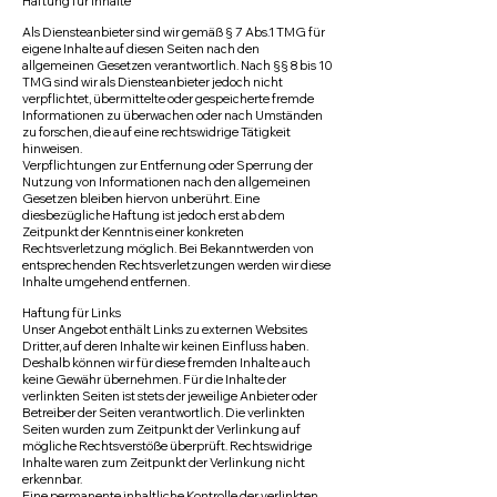
Haftung für Inhalte
Als Diensteanbieter sind wir gemäß § 7 Abs.1 TMG für
eigene Inhalte auf diesen Seiten nach den
allgemeinen Gesetzen verantwortlich. Nach §§ 8 bis 10
TMG sind wir als Diensteanbieter jedoch nicht
verpflichtet, übermittelte oder gespeicherte fremde
Informationen zu überwachen oder nach Umständen
zu forschen, die auf eine rechtswidrige Tätigkeit
hinweisen.
Verpflichtungen zur Entfernung oder Sperrung der
Nutzung von Informationen nach den allgemeinen
Gesetzen bleiben hiervon unberührt. Eine
diesbezügliche Haftung ist jedoch erst ab dem
Zeitpunkt der Kenntnis einer konkreten
Rechtsverletzung möglich. Bei Bekanntwerden von
entsprechenden Rechtsverletzungen werden wir diese
Inhalte umgehend entfernen.
Haftung für Links
Unser Angebot enthält Links zu externen Websites
Dritter, auf deren Inhalte wir keinen Einfluss haben.
Deshalb können wir für diese fremden Inhalte auch
keine Gewähr übernehmen. Für die Inhalte der
verlinkten Seiten ist stets der jeweilige Anbieter oder
Betreiber der Seiten verantwortlich. Die verlinkten
Seiten wurden zum Zeitpunkt der Verlinkung auf
mögliche Rechtsverstöße überprüft. Rechtswidrige
Inhalte waren zum Zeitpunkt der Verlinkung nicht
erkennbar.
Eine permanente inhaltliche Kontrolle der verlinkten