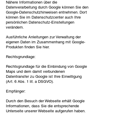
Nähere Informationen über die
Datenverarbeitung durch Google können Sie den
Google-Datenschutzhinweisen entnehmen. Dort
können Sie im Datenschutzcenter auch Ihre
persönlichen Datenschutz-Einstellungen
verändern.
Ausführliche Anleitungen zur Verwaltung der
eigenen Daten im Zusammenhang mit Google-
Produkten finden Sie hier.
Rechtsgrundlage:
Rechtsgrundlage für die Einbindung von Google
Maps und dem damit verbundenen
Datentransfer zu Google ist Ihre Einwilligung
(Art. 6 Abs. 1 lit. a DSGVO).
Empfänger:
Durch den Besuch der Webseite erhält Google
Informationen, dass Sie die entsprechende
Unterseite unserer Webseite aufgerufen haben.
Dies erfolgt unabhängig davon, ob Google ein
Nutzerkonto bereitstellt, über das Sie eingeloggt
sind, oder ob keine Nutzerkonto besteht. Wenn
Sie bei Google eingeloggt sind, werden Ihre